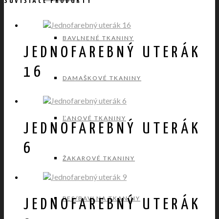
SÚVISIACE PRODUKTY
BAVLNENÉ TKANINY
JEDNOFAREBNÝ UTERÁK
16
DAMAŠKOVÉ TKANINY
ĽANOVÉ TKANINY
JEDNOFAREBNÝ UTERÁK
6
ŽAKAROVÉ TKANINY
PES/BAVLNA TKANINY
JEDNOFAREBNÝ UTERÁK