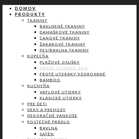
DOMOV
PRODUKTY
TKANINY
BAVLNENÉ TKANINY
DAMAŠKOVÉ TKANINY
ĽANOVÉ TKANINY
ŽAKAROVÉ TKANINY
PES/BAVLNA TKANINY
KÚPEĽŇA
PLÁŽOVÉ OSUŠKY
FROTÉ UTERÁKY OXO
FROTÉ UTERÁKY VZOROVANÉ
BAMBOO
KUCHYŇA
VAFLOVÉ UTIERKY
KLASICKÉ UTIERKY
PRE DETI
DEKY A PREHOZY
DEKORAČNÉ VANKÚŠE
POSTEĽNÉ PRÁDLO
BAVLNA
SATÉN