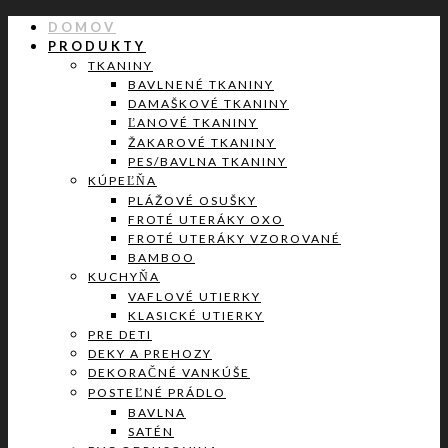
DOMOV
PRODUKTY
TKANINY
BAVLNENÉ TKANINY
DAMAŠKOVÉ TKANINY
ĽANOVÉ TKANINY
ŽAKAROVÉ TKANINY
PES/BAVLNA TKANINY
KÚPEĽŇA
PLÁŽOVÉ OSUŠKY
FROTÉ UTERÁKY OXO
FROTÉ UTERÁKY VZOROVANÉ
BAMBOO
KUCHYŇA
VAFLOVÉ UTIERKY
KLASICKÉ UTIERKY
PRE DETI
DEKY A PREHOZY
DEKORAČNÉ VANKÚŠE
POSTEĽNÉ PRÁDLO
BAVLNA
SATÉN