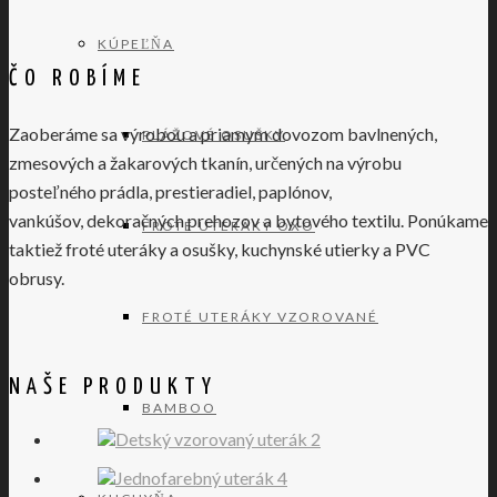
KÚPEĽŇA
ČO ROBÍME
Zaoberáme sa výrobou a priamym dovozom bavlnených,
PLÁŽOVÉ OSUŠKY
zmesových a žakarových tkanín, určených na výrobu
posteľného prádla, prestieradiel, paplónov,
vankúšov, dekoračných prehozov a bytového textilu. Ponúkame
FROTÉ UTERÁKY OXO
taktiež froté uteráky a osušky, kuchynské utierky a PVC
obrusy.
FROTÉ UTERÁKY VZOROVANÉ
NAŠE PRODUKTY
BAMBOO