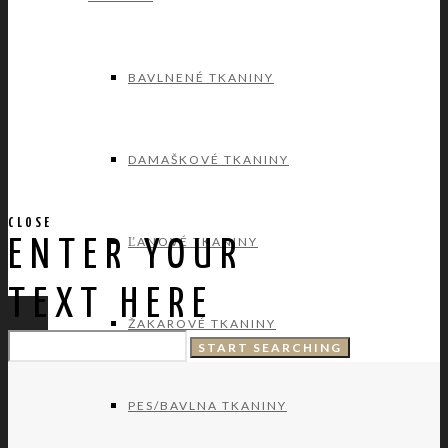
BAVLNENÉ TKANINY
DAMAŠKOVÉ TKANINY
CLOSE
ĽANOVÉ TKANINY
ENTER YOUR
TEXT HERE
ŽAKAROVÉ TKANINY
PES/BAVLNA TKANINY