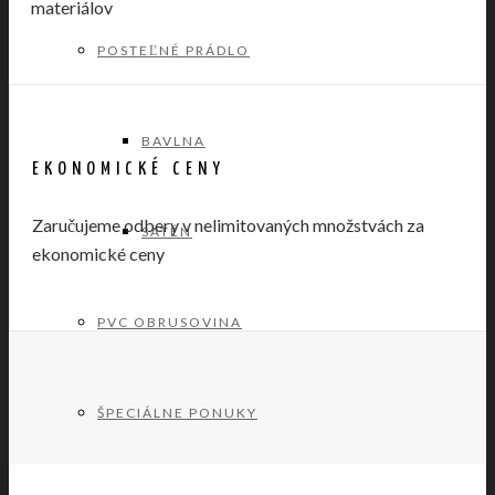
materiálov
POSTEĽNÉ PRÁDLO
BAVLNA
EKONOMICKÉ CENY
Zaručujeme odbery v nelimitovaných množstvách za
SATÉN
ekonomické ceny
PVC OBRUSOVINA
ŠPECIÁLNE PONUKY