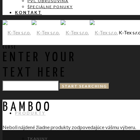
PVC OBRUSOVINA
ŠPECIÁLNE PONUKY
KONTAKT
K-Tex s.r.o
CLOSE
ENTER YOUR
TEXT HERE
DOMOV
BAMBOO
PRODUKTY
Neboli nájdené žiadne produkty zodpovedajúce vášmu výberu.
TKANINY