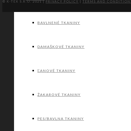
© K-TEX S.R.O. 2021 |
PRIVACY POLICY
|
TERMS AND CONDITION
BAVLNENÉ TKANINY
DAMAŠKOVÉ TKANINY
ĽANOVÉ TKANINY
ŽAKAROVÉ TKANINY
PES/BAVLNA TKANINY