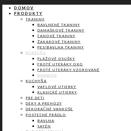
DOMOV
PRODUKTY
TKANINY
BAVLNENÉ TKANINY
DAMAŠKOVÉ TKANINY
ĽANOVÉ TKANINY
ŽAKAROVÉ TKANINY
PES/BAVLNA TKANINY
KÚPEĽŇA
PLÁŽOVÉ OSUŠKY
FROTÉ UTERÁKY OXO
FROTÉ UTERÁKY VZOROVANÉ
BAMBOO
KUCHYŇA
VAFLOVÉ UTIERKY
KLASICKÉ UTIERKY
PRE DETI
DEKY A PREHOZY
DEKORAČNÉ VANKÚŠE
POSTEĽNÉ PRÁDLO
BAVLNA
SATÉN