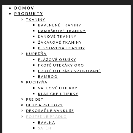
DOMOV
PRODUKTY
TKANINY
BAVLNENÉ TKANINY
DAMAŠKOVÉ TKANINY
ĽANOVÉ TKANINY
ŽAKAROVÉ TKANINY
PES/BAVLNA TKANINY
KÚPEĽŇA
PLÁŽOVÉ OSUŠKY
FROTÉ UTERÁKY OXO
FROTÉ UTERÁKY VZOROVANÉ
BAMBOO
KUCHYŇA
VAFLOVÉ UTIERKY
KLASICKÉ UTIERKY
PRE DETI
DEKY A PREHOZY
DEKORAČNÉ VANKÚŠE
POSTEĽNÉ PRÁDLO
BAVLNA
SATÉN