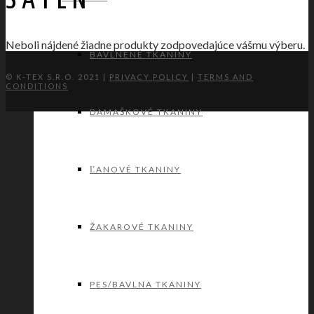
SATÉN
Neboli nájdené žiadne produkty zodpovedajúce vášmu výberu.
BAVLNENÉ TKANINY
© K-TEX S.R.O. 2021 |
PRIVACY POLICY
|
TERMS AND
CONDITIONS
DAMAŠKOVÉ TKANINY
ĽANOVÉ TKANINY
ŽAKAROVÉ TKANINY
PES/BAVLNA TKANINY