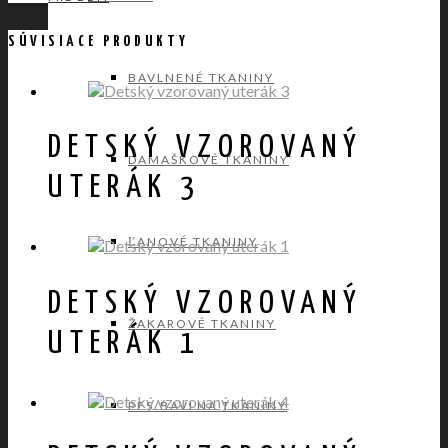
SÚVISIACE PRODUKTY
BAVLNENÉ TKANINY
DETSKÝ VZOROVANÝ
DAMAŠKOVÉ TKANINY
UTERÁK 3
ĽANOVÉ TKANINY
DETSKÝ VZOROVANÝ
ŽAKAROVÉ TKANINY
UTERÁK 1
PES/BAVLNA TKANINY