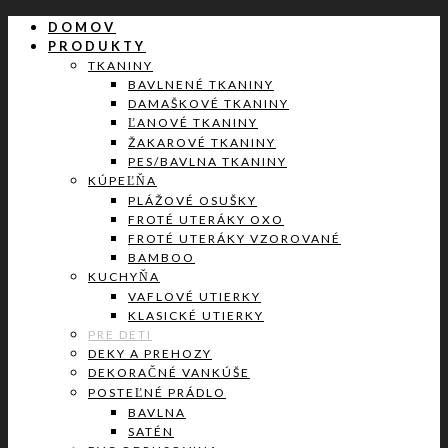
DOMOV
PRODUKTY
TKANINY
BAVLNENÉ TKANINY
DAMAŠKOVÉ TKANINY
ĽANOVÉ TKANINY
ŽAKAROVÉ TKANINY
PES/BAVLNA TKANINY
KÚPEĽŇA
PLÁŽOVÉ OSUŠKY
FROTÉ UTERÁKY OXO
FROTÉ UTERÁKY VZOROVANÉ
BAMBOO
KUCHYŇA
VAFLOVÉ UTIERKY
KLASICKÉ UTIERKY
PRE DETI
DEKY A PREHOZY
DEKORAČNÉ VANKÚŠE
POSTEĽNÉ PRÁDLO
BAVLNA
SATÉN