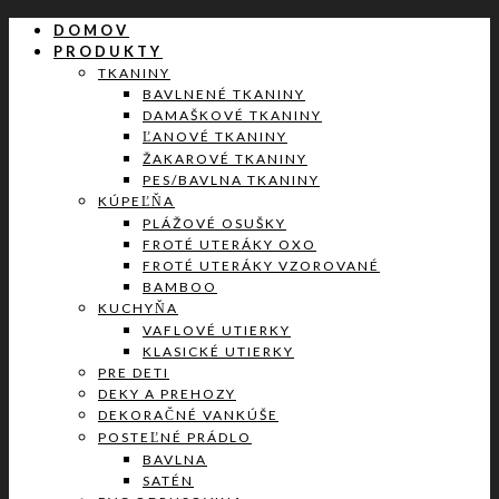
DOMOV
PRODUKTY
TKANINY
BAVLNENÉ TKANINY
DAMAŠKOVÉ TKANINY
ĽANOVÉ TKANINY
ŽAKAROVÉ TKANINY
PES/BAVLNA TKANINY
KÚPEĽŇA
PLÁŽOVÉ OSUŠKY
FROTÉ UTERÁKY OXO
FROTÉ UTERÁKY VZOROVANÉ
BAMBOO
KUCHYŇA
VAFLOVÉ UTIERKY
KLASICKÉ UTIERKY
PRE DETI
DEKY A PREHOZY
DEKORAČNÉ VANKÚŠE
POSTEĽNÉ PRÁDLO
BAVLNA
SATÉN