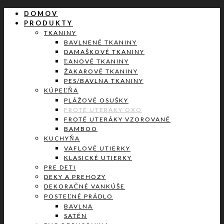
DOMOV
PRODUKTY
TKANINY
BAVLNENÉ TKANINY
DAMAŠKOVÉ TKANINY
ĽANOVÉ TKANINY
ŽAKAROVÉ TKANINY
PES/BAVLNA TKANINY
KÚPEĽŇA
PLÁŽOVÉ OSUŠKY
FROTÉ UTERÁKY OXO
FROTÉ UTERÁKY VZOROVANÉ
BAMBOO
KUCHYŇA
VAFLOVÉ UTIERKY
KLASICKÉ UTIERKY
PRE DETI
DEKY A PREHOZY
DEKORAČNÉ VANKÚŠE
POSTEĽNÉ PRÁDLO
BAVLNA
SATÉN