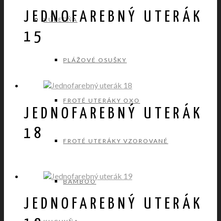
JEDNOFAREBNÝ UTERÁK
KÚPEĽŇA
15
PLÁŽOVÉ OSUŠKY
FROTÉ UTERÁKY OXO
JEDNOFAREBNÝ UTERÁK
18
FROTÉ UTERÁKY VZOROVANÉ
BAMBOO
JEDNOFAREBNÝ UTERÁK