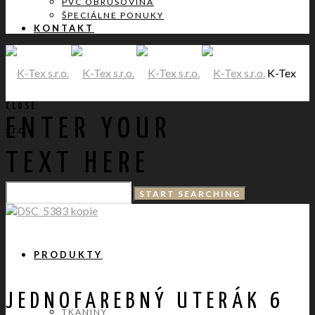
PVC OBRUSOVINA
ŠPECIÁLNE PONUKY
KONTAKT
K-Tex
CLOSE
ENTER YOUR
s.r.o.
TEXT HERE
DOMOV
PRODUKTY
JEDNOFAREBNÝ UTERÁK 6
TKANINY