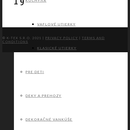
19
KUCHYŇA
VAFLOVÉ UTIERKY
© K-TEX S.R.O. 2021 |
PRIVACY POLICY
|
TERMS AND
CONDITIONS
KLASICKÉ UTIERKY
PRE DETI
DEKY A PREHOZY
DEKORAČNÉ VANKÚŠE